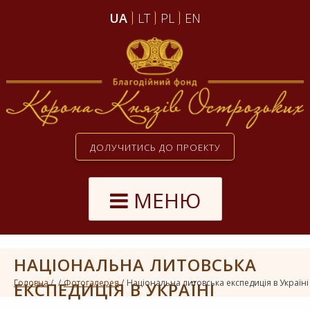
UA
LT
PL
EN
ДОЛУЧИТИСЬ ДО ПРОЕКТУ
МЕНЮ
НАЦІОНАЛЬНА ЛИТОВСЬКА
Головна
Фотогалерея
Національна литовська експедиція в Україні
ЕКСПЕДИЦІЯ В УКРАЇНІ