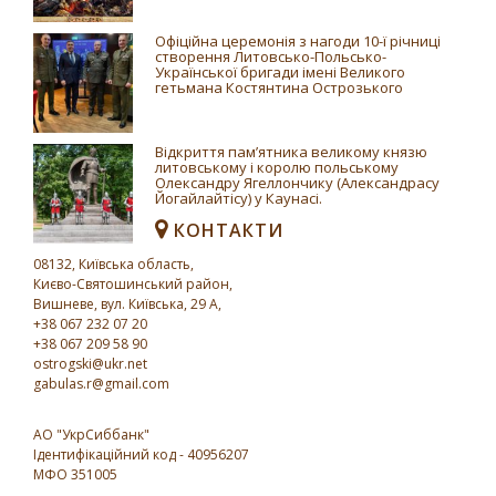
Офіційна церемонія з нагоди 10-ї річниці
створення Литовсько-Польсько-
Української бригади імені Великого
гетьмана Костянтина Острозького
Відкриття пам’ятника великому князю
литовському і королю польському
Олександру Ягеллончику (Александрасу
Йогайлайтісу) у Каунасі.
КОНТАКТИ
08132, Київська область,
Києво-Святошинський район,
Вишневе, вул. Київська, 29 A,
+38 067 232 07 20
+38 067 209 58 90
ostrogski@ukr.net
gabulas.r@gmail.com
АО "УкрСиббанк"
Iдентифікаційний код - 40956207
МФО 351005