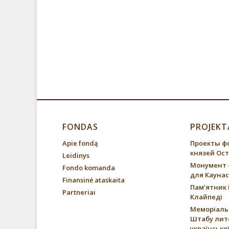
FONDAS
PROJEKT
Apie fondą
Проекты ф
князей Ос
Leidinys
Монумент 
Fondo komanda
для Каунас
Finansinė ataskaita
Пам’ятник 
Partneriai
Клайпеді
Меморіаль
Штабу лит
української