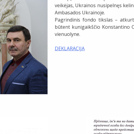
veikėjas, Ukrainos nusipelnęs keli
Ambasados Ukrainoje.
Pagrindinis fondo tikslas – atkurt
būtent kunigaikščio Konstantino O
vienuolyne.
DEKLARACIJA