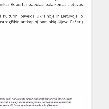
ninkas Robertas Gabulas, palaikomas Lietuvos
i kultūrinį paveldą Ukrainoje ir Lietuvoje, o
strogiškio antkapinį paminklą Kijevo Pečerų