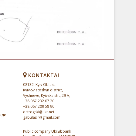
KONTAKTAI
08132, Kyiv Oblast,
у
Kyiv-Sviatoshyn district,
Vyshneve, Kyivska str., 29 A,
+38 067 232 07 20
+38 067 209 58 90
ostrogski@ukr.net
годи
gabulas.r@gmail.com
Public company UkrSibbank