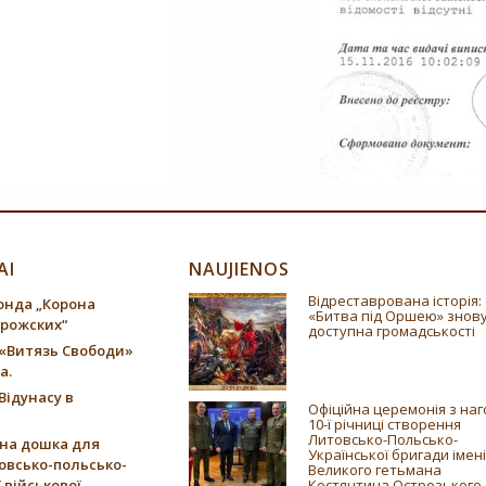
AI
NAUJIENOS
Відреставрована історія:
онда „Корона
«Битва під Оршею» знов
трожских“
доступна громадськості
«Витязь Свободи»
а.
Відунасу в
Офіційна церемонія з на
10-ї річниці створення
Литовсько-Польсько-
на дошка для
Української бригади імені
овсько-польсько-
Великого гетьмана
 військової
Костянтина Острозького