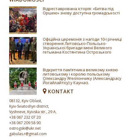
Відреставрована історія: «Битва під
Оршею» знову доступна громадськості
Офіційна церемонія з нагоди 10-ї річниці
створення Литовсько-Польсько-
Української бригади імені Великого
гетьмана Костянтина Острозького
Відкриття пам’ятника великому князю
литовському і королю польському
Олександру Ягеллончику (Александрасу
Йогайлайтісу) у Каунасі.
KONTAKT
08132, Kyiv Oblast,
Kyiv-Sviatoshyn district,
Vyshneve, Kyivska str., 29 A,
+38 067 232 07 20
+38 067 209 58 90
ostrogski@ukr.net
gabulas.r@gmail.com