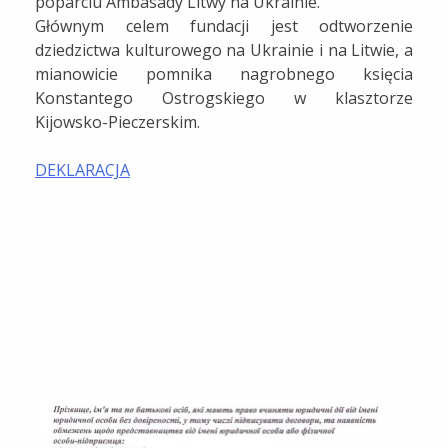
poparciu Ambasady Litwy na Ukrainie.
Głównym celem fundacji jest odtworzenie
dziedzictwa kulturowego na Ukrainie i na Litwie, a
mianowicie pomnika nagrobnego księcia
Konstantego Ostrogskiego w klasztorze
Kijowsko-Pieczerskim.
DEKLARACJA