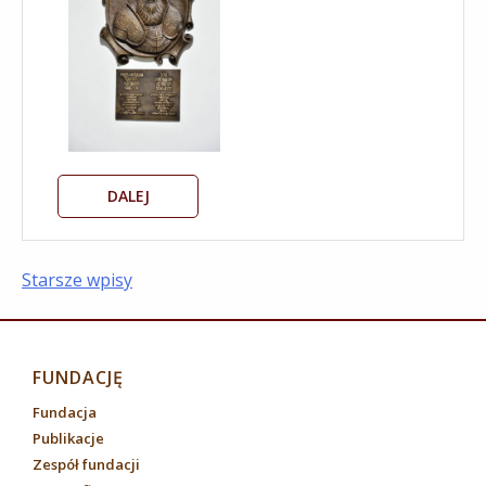
DALEJ
Nawigacja
Starsze wpisy
po
wpisach
FUNDACJĘ
Fundacja
Publikacje
Zespół fundacji