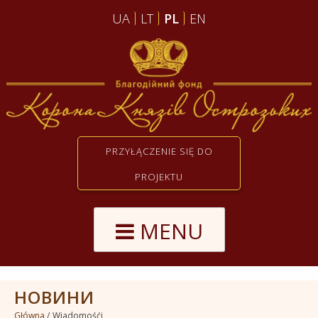
UA
LT
PL
EN
PRZYŁĄCZENIE SIĘ DO
PROJEKTU
MENU
НОВИНИ
Główna
Wiadomośći