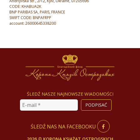
Andriyvska str., 2/12, Kyiv, Ukraine, 07205696
CODE: KHABUA2K
BNP PARIBAS SA, PARIS, FRANCE
SWIFT CODE: BNPAFRPP
account: 26000645338200
ŚLEDŹ NASZE NAJNOWSZE WIADOMOŚCI
ŚLEDŹ NAS NA FACEBOOKU
2026 © KORONA KSIĄŻĄT OSTROGSKICH