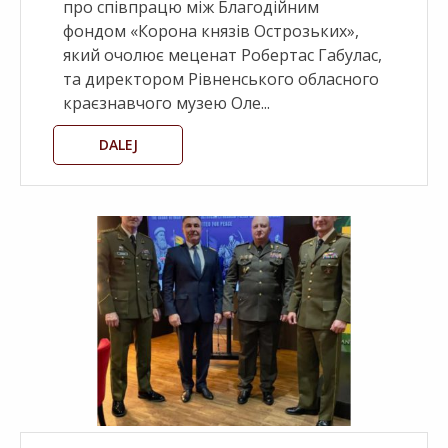
про співпрацю між Благодійним
фондом «Корона князів Острозьких»,
який очолює меценат Робертас Габулас,
та директором Рівненського обласного
краєзнавчого музею Оле...
DALEJ