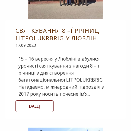
СВЯТКУВАННЯ 8 –Ї РІЧНИЦІ
LITPOLUKRBRIG У ЛЮБЛІНІ
17.09.2023
15 – 16 вересня у Любліні відбулися
урочисті святкування з нагоди 8 – ї
річниці з дня створення
багатонаціональної LITPOLUKRBRIG.
Нагадаємо, міжнародний підрозділ з
2017 року носить почесне ім’я...
DALEJ