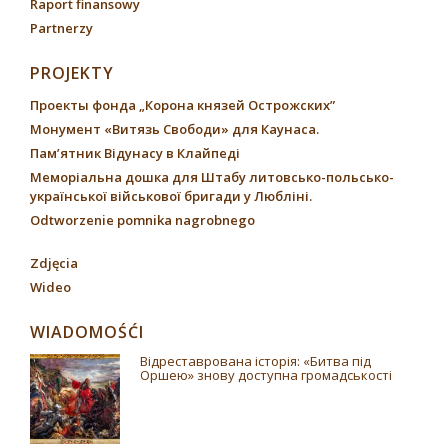
Raport finansowy
Partnerzy
PROJEKTY
Проекты фонда „Корона князей Острожских”
Монумент «Витязь Свободи» для Каунаса.
Пам’ятник Відунасу в Клайпеді
Меморіальна дошка для Штабу литовсько-польсько-
української військової бригади у Любліні.
Odtworzenie pomnika nagrobnego
Zdjęcia
Wideo
WIADOMOŚĆI
Відреставрована історія: «Битва під
Оршею» знову доступна громадськості