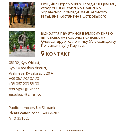
Офіційна церемонія з нагоди 10-ї річниці
створення Литовсько-Польсько-
Української бригади імені Великого
гетьмана Костянтина Острозького
Відкриття пам’ятника великому князю
литовському і королю польському
Олександру Ягеллончику (Александрасу
Йогайлайтісу) у Каунасі.
KONTAKT
08132, Kyiv Oblast,
Kyiv-Sviatoshyn district,
Vyshneve, Kyivska str., 29 A,
+38 067 232 07 20
+38 067 209 58 90
ostrogski@ukr.net
gabulas.r@gmail.com
Public company UkrSibbank
Identification code - 40956207
MFO 351005