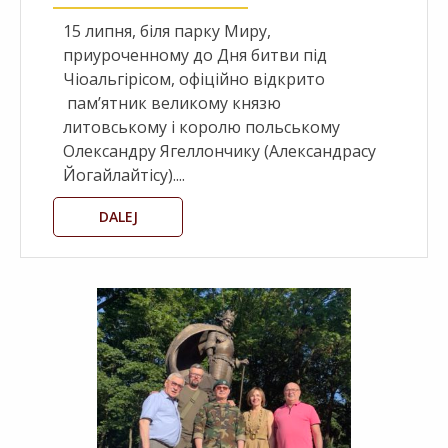
15 липня, біля парку Миру,
приуроченному до Дня битви під
Чіоальгірісом, офіційно відкрито
пам’ятник великому князю
литовському і королю польському
Олександру Ягеллончику (Александрасу
Йогайлайтісу)....
DALEJ