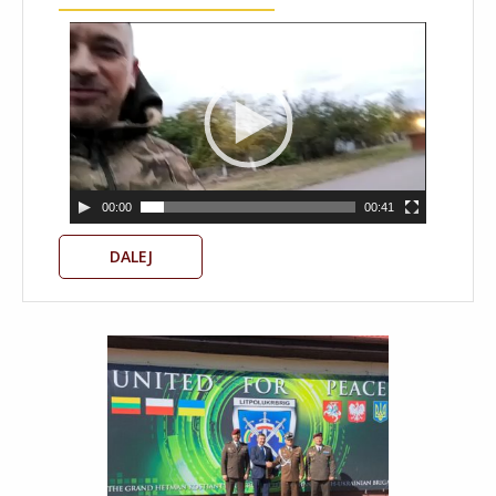
Odtwarzacz
video
00:00
00:41
DALEJ