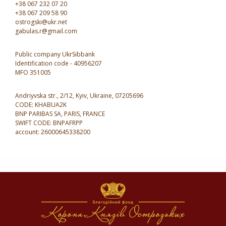
+38 067 232 07 20
+38 067 209 58 90
ostrogski@ukr.net
gabulas.r@gmail.com
Public company UkrSibbank
Identification code - 40956207
MFO 351005
Andriyvska str., 2/12, Kyiv, Ukraine, 07205696
CODE: KHABUA2K
BNP PARIBAS SA, PARIS, FRANCE
SWIFT CODE: BNPAFRPP
account: 26000645338200