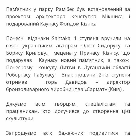
Пам’ятник у парку Рамібес був встановлений за
проектом архітектора Кенстутіса Мікшиса і
подарований Каунасу Фондом Кізніса.
Почесні відзнаки Santaka 1 ступеня вручили на
святі: українським авторам Олесі Сидоруку та
Борису Крилову, меценату Пранасу Кізнісу, що
подарував Каунасу новий пам’ятник, а також
Почесному консулу Литви в Луганській області
Робертасу Габуласу; Знак пошани 2-го ступеня
отримав Ігорь Давидов – директор
бронзоливарного виробництва «Сармат» (Київ) .
Дякуємо всім творцям, спеціалістам та
працівникам, хто долучився до створення цієї
скульптури.
Запрошуємо всіх бажаючих подивитися та