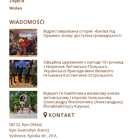
Zdjęcia
Wideo
WIADOMOŚĆI
Відреставрована історія: «Битва під
Оршею» знову доступна громадськості
Офіційна церемонія з нагоди 10-ї річниці
створення Литовсько-Польсько-
Української бригади імені Великого
гетьмана Костянтина Острозького
Відкриття пам’ятника великому князю
литовському і королю польському
Олександру Ягеллончику (Александрасу
Йогайлайтісу) у Каунасі.
KONTAKT
08132, Kyiv Oblast,
Kyiv-Sviatoshyn district,
Vyshneve, Kyivska str., 29 A,