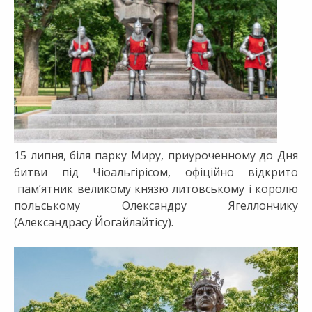
15 липня, біля парку Миру, приуроченному до Дня
битви під Чіоальгірісом, офіційно відкрито
пам’ятник великому князю литовському і королю
польському Олександру Ягеллончику
(Александрасу Йогайлайтісу).