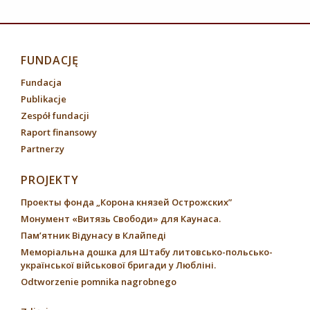
FUNDACJĘ
Fundacja
Publikacje
Zespół fundacji
Raport finansowy
Partnerzy
PROJEKTY
Проекты фонда „Корона князей Острожских”
Монумент «Витязь Свободи» для Каунаса.
Пам’ятник Відунасу в Клайпеді
Меморіальна дошка для Штабу литовсько-польсько-
української військової бригади у Любліні.
Odtworzenie pomnika nagrobnego