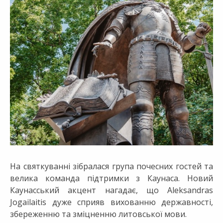
На святкуванні зібралася група почесних гостей та
велика команда підтримки з Каунаса. Новий
Каунасський акцент нагадає, що Aleksandras
Jogailaitis дуже сприяв вихованню державності,
збереженню та зміцненню литовської мови.